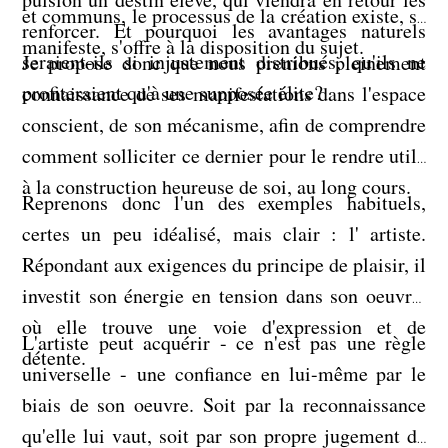
et communs, le processus de la création existe, se
renforcer. Et pourquoi les avantages naturels
manifeste, s'offre à la disposition du sujet.
seraient-ils si injustement distribués, qu'ils ne
Je propose donc que nous prenions pleinement
profiteraient qu'à une supposée élite?
connaissance de ses manifestations dans l'espace
conscient, de son mécanisme, afin de comprendre
comment solliciter ce dernier pour le rendre utile
à la construction heureuse de soi, au long cours.
Reprenons donc l'un des exemples habituels,
certes un peu idéalisé, mais clair : l' artiste.
Répondant aux exigences du principe de plaisir, il
investit son énergie en tension dans son oeuvre,
où elle trouve une voie d'expression et de
L'artiste peut acquérir - ce n'est pas une règle
détente.
universelle - une confiance en lui-même par le
biais de son oeuvre. Soit par la reconnaissance
qu'elle lui vaut, soit par son propre jugement de