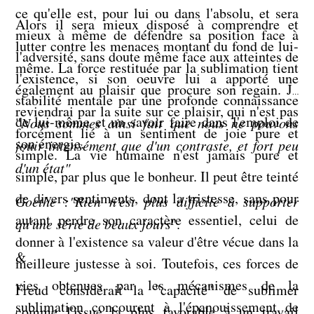
ce qu'elle est, pour lui ou dans l'absolu, et sera
Alors il sera mieux disposé à comprendre et
mieux à même de défendre sa position face à
lutter contre les menaces montant du fond de lui-
l'adversité, sans doute même face aux atteintes de
même. La force restituée par la sublimation tient
l'existence, si son oeuvre lui a apporté une
également au plaisir que procure son regain. Je
stabilité mentale par une profonde connaissance
reviendrai par la suite sur ce plaisir, qui n'est pas
de lui-même et un savoir faire dans l'emploi de
"
Nous sommes ainsi fait que nous ne pouvons
forcément lié à un sentiment de joie pure et
son énergie.
jouir intensément que d'un contraste, et fort peu
simple. La vie humaine n'est jamais pure et
d'un état"
simple, par plus que le bonheur. Il peut être teinté
de divers sentiments, dont la tristesse, sans pour
Goethe :"Rien n'est plus difficile à supporter
autant perdre son caractère essentiel, celui de
qu'une série de beaux jours
".
donner à l'existence sa valeur d'être vécue dans la
&
meilleure justesse à soi. Toutefois, ces forces de
vies obtenues par les mécanismes de la
Freud considérait la "capacité" de sublimer
sublimation concourent à l'épanouissement de
comme l'issue la plus favorable à un travail