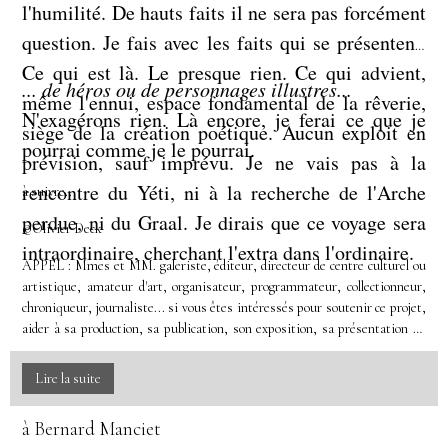
et ne se contente pas de glisser la poussière sous
l'humilité. De hauts faits il ne sera pas forcément
intérieur particulier et peut-être bien salvateur,
le tapis, mais permet de récupérer en retour,
question. Je fais avec les faits qui se présentent.
c'est en tout cas ce que je voudrais essayer de
comme s'il était capable de la vivifier, de la
Ce qui est là. Le presque rien. Ce qui advient,
mieux comprendre. J'ai expliqué que, comme on
... de héros ou de personnages illustres...
régénérer tout en l'employant. L'analyse est un
même l'ennui, espace fondamental de la rêverie,
le trouve dans les sagesses orientales qui posent
N'exagérons rien. Là encore, je ferai ce que je
chemin de connaissance et d'encouragement de
siège de la création poétique. Aucun exploit en
que du "Un naît le Deux", je considère l'énergie
pourrai comme je le pourrai.
cette tendance intérieure dont, avec Freud, je
prévision, sauf imprévu. Je ne vais pas à la
comme Une, énergie primordiale qui nous anime,
reste convaincu qu'elle offre une vraie voie de
rencontre du Yéti, ni à la recherche de l'Arche
à suivre...
nous traverse, nous porte selon ses cycles et ses
salut en portant au-devant de nous une lumière
perdue, ni du Graal. Je dirais que ce voyage sera
©Olivier Deck
cadences et se distribue selon ses multiples voies
qui révèle l'essence poétique du vivre.
intraordinaire, cherchant l'extra dans l'ordinaire.
possibles. On peut refuser ce préalable, contester
APPEL : Mmes et MM. galeriste, éditeur, directeur de centre culturel ou
artistique, amateur d'art, organisateur, programmateur, collectionneur,
ce principe, et dans ce cas il n'est pas conseiller
chroniqueur, journaliste... si vous êtes intéressés pour soutenir ce projet,
de me suivre plus avant dans celle balade d'idée
aider à sa production, sa publication, son exposition, sa présentation en
public (exposition, publication, récital, lecture, chanson, projection,
en idée. Je pose là un préalable que les
conférence...) n'hésitez pas à prendre contact par messagerie.
Lire la suite
astrophysiciens ou les sages taoïstes seraient plus
à même que moi d'expliquer, de justifier, de
à Bernard Manciet