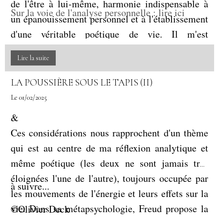
de l'être à lui-même, harmonie indispensable à
autre objet.
Sur la voie de l'analyse personnelle : lire ici
un épanouissement personnel et à l'établissement
d'une véritable poétique de vie. Il m'est
impossible d'aborder la sublimation dans toutes
Lire la suite
ses dimensions à la fois, ceci relèverait d'une
ambition théorique hors du présent propos et de
LA POUSSIÈRE SOUS LE TAPIS (II)
mes possibilités. Les points de théorie ne manque
Le 01/02/2025
pas, sur ce sujet, dans les livres de psychanalyse.
&
Souvenons-nous simplement qu'une part
Ces considérations nous rapprochent d'un thème
importante de son mécanisme, de son origine, de
qui est au centre de ma réflexion analytique et
son sens est enfouie dans l'inconscient et le
même poétique (les deux ne sont jamais très
travail d'analyse permet d'apporter quelque clarté
éloignées l'une de l'autre), toujours occupée par
dans ces obscurs parages. Plus nous en savons sur
à suivre...
les mouvements de l'énergie et leurs effets sur la
nos propres mystères, moins ceux-ci sont à même
vie. Dans sa métapsychologie, Freud propose la
©Olivier Deck
de se jouer de notre vie.