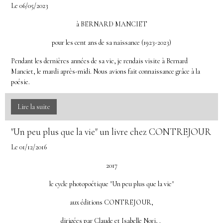
prouver ou d'infirmer, mais je fonde ma réflexion
Le 06/05/2023
sur cette idée, issue d'un choix que nous laisse les
à BERNARD MANCIET
uns et les autres dans leurs démonstrations
pour les cent ans de sa naissance (1923-2023)
parfois contradictoires, et je n'ai pas besoin de
Pendant les dernières années de sa vie, je rendais visite à Bernard
prouver qu'elle est absolument vraie ou
Manciet, le mardi après-midi. Nous avions fait connaissance grâce à la
absolument fausse pour aller de l'avant. Je la
poésie.
pose et elle sert de base à tout ce que je pense.
Lire la suite
Plus de quatre décennies, soit une longue
expérience, de pratique et d'enseignement des
"Un peu plus que la vie" un livre chez CONTREJOUR
arts martiaux traditionnels, le Budo, "la voie du
Le 01/12/2016
combat", n'aura pas suffi à m'apporter la preuve
2017
de l'existence de l'énergie universelle, mais elle
le cycle photopoétique "Un peu plus que la vie"
aura grandement suffi à me permettre d'en
éprouver et en étudier les effets et les possibilités
aux éditions CONTREJOUR,
offertes. Il n'est pas rare que les situations
dirigées par Claude et Isabelle Nori, .