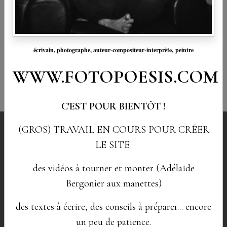
Retour
écrivain, photographe,
auteur-compositeur-interprète,
peintre
WWW.FOTOPOESIS.COM
Partager
Facebook
X
Email
C'EST POUR BIENTÔT !
© ADAGP
POUR TOUTES LES IMAGES PUBLIÉES SUR CE SITE
(GROS) TRAVAIL EN COURS POUR CRÉER
(photographies, dessins, collages, encres, peintures...)
LE SITE
© SACEM
POUR TOUTES LES CHANSONS ET MUSIQUES
PUBLIÉES SUR CE SITE
des vidéos à tourner et monter (Adélaïde
Bergonier aux manettes)
© SACD
POUR TOUS LES TEXTES PERSONNELS PUBLIÉ SUR CE
SITE
des textes à écrire, des conseils à préparer... encore
® INTER-THÉRAPIE ANALYTIQUE
(appellation déposée à l'INPI)
un peu de patience.