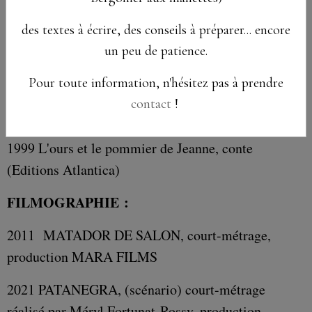
2003 Carnet Illustré (peintures de Jean-Marc
Lanusse, Editions Quai Rouge)
des textes à écrire, des conseils à préparer... encore
un peu de patience.
2000 Quel temps fait-il au Caplan? (Photographies
de Pierre Le Gall, Editions Caplan & Co)
Pour toute information, n'hésitez pas à prendre
contact
!
Conte :
1999 L'ours et le pommier de Jeanne, conte
(Editions Atlantica)
FILMOGRAPHIE :
2011 MATADOR DE SALON, court-métrage,
production MARA FILMS
2021 PATANEGRA, (scénario) court-métrage
réalisé par Méryl Fortunat-Rossy, production